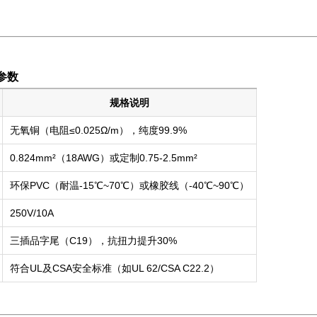
参数
规格说明
无氧铜（电阻≤0.025Ω/m），纯度99.9%
0.824mm²（18AWG）或定制0.75-2.5mm²
环保PVC（耐温-15℃~70℃）或橡胶线（-40℃~90℃）
250V/10A
三插品字尾（C19），抗扭力提升30%
符合UL及CSA安全标准（如UL 62/CSA C22.2）