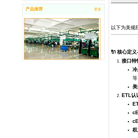
产品推荐
更多
以下为美规
🔌
核心定义
接口特
公司一角
冷
等
美
ETL
ET
c
cE
权