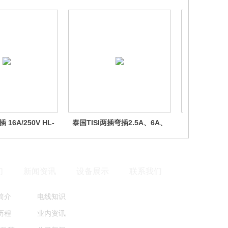
16A/250V HL-
泰国TISI两插弯插2.5A、6A、
泰国TISI两插
5B
10A/250V HL-56-01、02、03
10A/250V H
们
新闻资讯
设备展示
联系我们
简
介
电线知识
历程
业内资讯