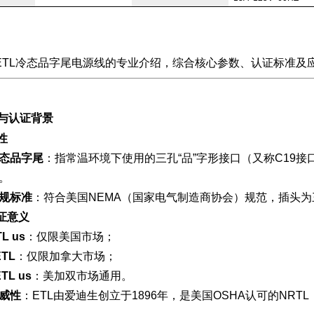
ETL冷态品字尾电源线的专业介绍，综合核心参数、认证标准及
与认证背景
性
态品字尾
：指常温环境下使用的三孔“品”字形接口（又称C19
。
规标准
：符合美国NEMA（国家电气制造商协会）规范，插头为三
认证意义
L us
：仅限美国市场；
ETL
：仅限加拿大市场；
TL us
：美加双市场通用。
威性
：ETL由爱迪生创立于1896年，是美国OSHA认可的NR