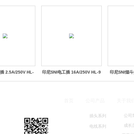
2.5A/250V HL-
印尼SNI电工插 16A/250V HL-9
印尼SNI烟斗插 
6B
首页
公司产品
关于我
公司
插头系列
成长
电线系
列