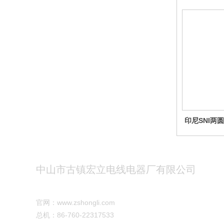
印尼SNI两圆插 
中山市古镇宏立电线电器厂有限公司
官网：
www.zshongli.co
m
总机：86
-760-22317533