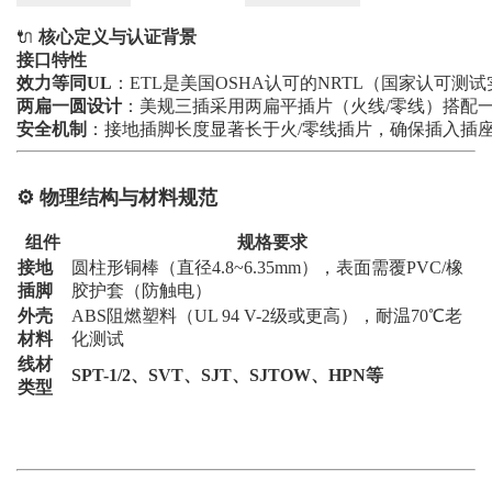
🔌
核心定义与认证背景
接口特性
效力等同UL
：ETL是美国OSHA认可的NRTL（国家认可测试实
两扁一圆设计
：美规三插采用两扁平插片（火线/零线）搭配一圆
安全机制
：接地插脚长度显著长于火/零线插片，确保插入插
⚙️
物理结构与材料规范
组件
规格要求
接地
圆柱形铜棒（直径4.8~6.35mm），表面需覆PVC/橡
插脚
胶护套（防触电）
外壳
ABS阻燃塑料（UL 94 V-2级或更高），耐温70℃老
材料
化测试
线材
SPT-1/2、SVT、SJT、SJTOW、HPN等
类型